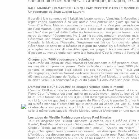
s le domaine des variétés. L'Amérique, le Japon, le Can
PAUL MAURIAT: UN MARSEILLAIS QUI FAIT RECETTE DANS LE MONDE E
Un reportage de Jean-Lucien Laurent
Il est déjà loin ce temps où il faisait les beaux soirs du Vamping, à Marseille. Un 
regret certes, s'arracher à sa ville natale pour obtenir une gloire qui so
"monté" à Paris. Mais au contraire de beaucoup, il ne s'est pas cassé les re
de Paul Mauriat, Paris n'est plus qu'une étape sur la route de sa gloire. 
est bleu" il se permet d'aller battre les Américains sur leur propre terrain : c
et de demeurer fréquemment No 1 au hit-parade, pendant plusieurs mois.
Désormais, son champ d'action - à la tête de son grand orchestre de 45 mus
Canada, le Mexique, l'Australie. l'Angleterre ont fait ou font des triomph
Réconciliant le sens de la mélodie et le goût du rythme, il y a à présent un "
à adapter les succès d'outre Atlantique, ou plagient les formations d'ou
d'imposer au monde entier son style à la française! C'est le monde à l'envers!
Chaque soir: 7000 spectateurs a Yokohama
La tournée au Japon de Paul Mauriat et son orchestre a été pendant deux 
en majorité composé de jeunes. Cette salle de concert contient 7000 place
concert, le compositeur était assailli par ses nouveaux " fans " aux yeux
d'autographes, certains faisant dédicacer leurs chemises ou même leur 
élément caractéristique de l'écriture musicale de Paul Mauriat, a emballé les
musicien venu. Il a commencé à jouer du piano à 4 ans, avec son père, musici
L'amour est bleu" 5.000.000 de disques vendus dans le monde
C'est de 1968 aue date la célébrité internationale de Paul Mauriat. A cett
Pierre Cour: "L'Amour est bleu" qui fut un succès moven. jusqu'au jour où el
blue". Paul Mauriat en a vendu 3.000.000 d'exemplaires aux Américains ! Cela 
voit ici (photo de gauche) en compagnie de Pierre Cour, le parolier (à g.) et A
du succès mondial e l'orchestre qui le conduisit au Japon (on voit, au ce
célébré dans son pays); et aux U.S.A., où il participa au célèbre "Ed Sulliv
celle-là même avec laquelle Mireille Mathieu conquit l'Amérique en une nuit: el
Les tubes de Mireille Mathieu sont signes Paul Mauriat
Tout en dirigeant son "Grand Orchestre" à cordes, qu'il a créé en 1965 et
liberté", Paul Mauriat n'a cessé d'être pendant 3 ans, le directeur musical de
Credo", "Seuls au monde" Pourquoi mon amour", "Quand on revient", "Ch
Aujourd'hui, quand leurs tournées se croisent... en Amérique, Mireille et P
L'Amérique est devenue une sorte de deuxième patrie pour Paul Mauriat. A
tournée de sept semaines aux U.S.A. et au Canada, et en 1971, ce sera le 