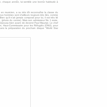
e, chaque année, lui semble une bonne habitude à
en musicien, a su très tôt reconnaître la classe du
deux hommes sont d'ailleurs toujours très liés, comme
ien qu'il n'ait jamais composé pour lui, il est très lié
 (photo du centre). Mais son admirateur No 1 reste,
l épousa bien avant de devenir Paul Mauriat. Le chef
han, Haut-Commissaire pour les Réfugiés (ONU), pour
dans la préparation du prochain disque "World Star