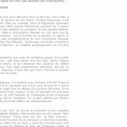
ada lui ont fait autant de triomphes.
NTIER
jour, pour aller plus haut et plus loin, il lui a fallu, à
it à la mesure de son talent. Comme beaucoup, il est
ins. Bien au contraire. Dans la fulgurante ascension
Depuis 1968, depuis l'étonnante aventure de "L'amour
elui des variétés où, pourtant, ils sont passés maîtres,
 Mais le phénomène Mauriat ne s'en tient pas là.
iciens - est à l'échelle de la planète: le Japon, le
es aux enregistrements du chef d'orchestre français.
style Paul Mauriat". Tandis que nos idoles s'escriment
tre-Manche, un paisible quadragénaire est en train
semaines une suite de triomphes auprès d'un public
s : elle était pleine tous les soirs. Après chaque
 bridés, et dut distribuer des dizaines de milliers
peau. Son style puissamment rythmique, qui est un
 Japonais. Il faut dire que Paul n'est pas le premier
en lui aussi.
e époque, il enregistra une chanson d André Popp et
le fit un triomphe aux U.S.A. sous le nom de "Love is
valait bien un disque d'or qui lui a été remis. On le
ndré Popp, l'auteur, (à dr). Ce triomphe fut à la base
ntre, le chef français en compagnie d'une chanteuse
an Show" l'émission T.V. la plus célèbre aux States,
le réunit 60 millions de téléspectateurs!
 qui, dit-il "lui donne le sentiment d'une complète
 Mireille Mathieu. Elle lui doit des succès comme "Mon
ariot" "Viens dans ma rue", et bien d'autres...
aul sont heureux de se retrouver un moment ensemble.
u début de ce mois, il vient de s'envoler pour une
tour de l'Afrique du Sud, de l'Amérique Latine, le