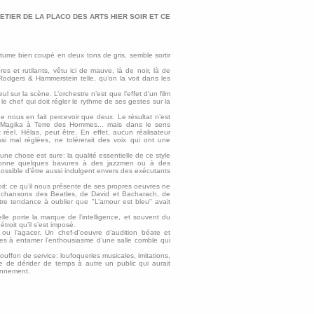
ETIER DE LA PLACO DES ARTS HIER SOIR ET CE
stume bien coupé en deux tons de gris, semble sortir
s et rutilants, vêtu ici de mauve, là de noir, là de
 Rodgers & Hammerstein telle, qu’on la voit dans les
l sur la scène. L’orchestre n’est que l’effet d'un film
 le chef qui doit régler le rythme de ses gestes sur la
 ne nous en fait percevoir que deux. Le résultat n’est
 Magika à Terre des Hommes... mais dans le sens
 réel. Hélas, peut être. En effet, aucun réalisateur
si mal réglées, ne tolérerait des voix qui ont une
ne chose est sure: la qualité essentielle de ce style
rdonne quelques bavures à des jazzmen ou à des
possible d'être aussi indulgent envers des exécutants
roit: ce qu’il nous présente de ses propres oeuvres ne
 les chansons des Beatles, de David et Bacharach, de
être tendance à oublier que "L’amour est bleu" avait
lle porte la marque de l’intelligence, et souvent du
troit qu’il s’est imposé.
r ou l’agacer. Un chef-d'oeuvre d’audition béate et
ues à entamer l’enthousiasme d’une salle comble qui
uffon de service: loufoqueries musicales, imitations,
te de dérider de temps à autre un public qui aurait
onnement.