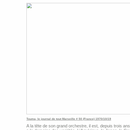
Touma, le journal de tout Marseille # 50 (France) 1970/10/19
A la tête de son grand orchestre, il est, depuis trois