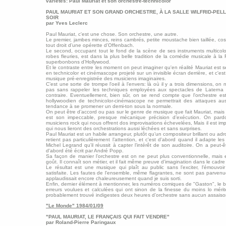
variétés: Paul Mauriat et son orchestre-technicolor
PAUL MAURIAT ET SON GRAND ORCHESTRE, À LA SALLE WILFRID-PELL
SOIR
par Yves Leclerc
Paul Mauriat, c'est une chose. Son orchestre, une autre.
Le premier, jambes minces, reins cambrés, petite moustache bien taillée, co
tout droit d’une opérette d’Offenbach.
Le second, occupant tout le fond de la scène de ses instruments multicolore
robes fleuries, est dans la plus belle tradition de la comédie musicale à la
superbonbons d’Hollywood.
Et le contraste entre les moment on peut imaginer qu'en réalité Mauriat est seu
en technicolor et cinémascope projeté sur un invisible écran derrière, et c'est
musique pré-enregistrée des musiciens imaginaires.
C’est une sorte de trompe l'oeil à l’envers: là où il y a trois dimensions, on
pas sans rappeler les techniques employées aux spectacles de Laterna
contraire. Eventuellement, bien sûr, on se rend compte que l'orchestre est
hollywoodien de technicolor-cinémascope ne permettrait des attaques aus
tendance à se promener un demi-ton sous la normale.
On peut être d’accord ou pas sur le genre de musique que fait Mauriat, mais u
est son impeccable, presque mécanique précision d’exécution. On pa
musiciens rock qui nous offrent dos improvisations échevelées, Mais il est im
qui nous lieront des orchestrations aussi léchées et sans surprises.
Paul Mauriat est un habile arrangeur, plutôt qu’un compositeur brillant ou ad
retient pas particulièrement l’attention, et c'est d'abord quand il adapte
Michel Legrand qu’il réussit à capter l’intérêt de son auditoire. On a peut-
d'abord été écrit par André Popp.
Sa façon de manier l’orchestre est on ne peut plus conventionnelle, mais e
goût. Il connaît son métier, et il fait même preuve d’imagination dans le cadre é
Le résultat est une musique qui plaît au public sans l’exciter, l'émouvoi
satisfaite. Les fautes de l'ensemble, même flagrantes, ne sont pas parven
applaudissait encore chaleureusement quand je suis sorti.
Enfin, dernier élément à mentionner, les numéros comiques de "Gaston", le bo
erreurs voulues et calculées qui ont sinon de la finesse du moins lo méri
probablement trouvé indigestes deux heures d’orchestre sans aucun assais
"Le Monde" 1984/01/09
"PAUL MAURIAT, LE FRANÇAIS QUI FAIT VENDRE"
par Roland-Pierre Paringaux