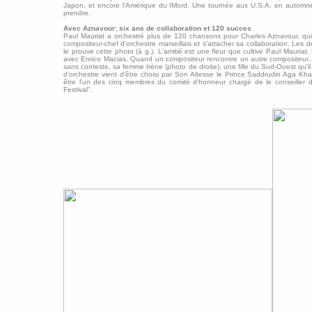
Japon, et encore l'Amérique du IMord. Une tournée aux U.S.A. en automn
prendre.
Avec Aznavour: six ans de collaboration et 120 succes
Paul Mauriat a orchestré plus de 120 chansons pour Charles Aznavour, qui 
compositeur-chef d'orchestre marseillais et s'attacher sa collaboration. Les 
le prouve cette photo (à g.). L'amitié est une fleur que cultive Paul Mauriat. B
avec Enrico Macias. Quand un compositeur rencontre un autre compositeur...
sans conteste, sa femme Irène (photo de droite), une fille du Sud-Ouest qu'i
d'orchestre vient d'être choisi par Son Altesse le Prince Saddrudin Aga K
être l'un des cinq membres du comité d'honneur chargé de le conseiller 
Festival".