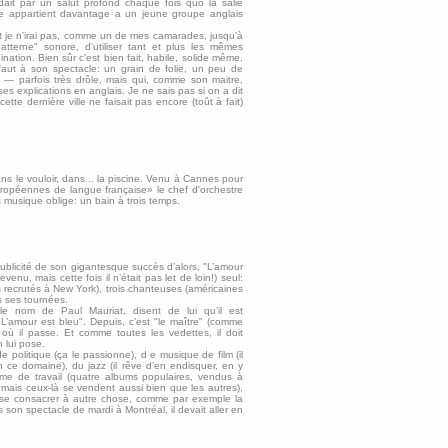
ait par un salut profond chaque fois quo la salie
tre appartient davantage a un jeune groupe anglais
t je n'irai pas, comme un de mes camarades, jusqu’à
tterne" sonore, d'utiliser tant et plus les mêmes
ation. Bien sûr c'est bien fait, habile, solide même.
faut à son spectacle: un grain de folie, un peu de
n — parfois très drôle, mais qui, comme son maitre,
s explications en anglais. Je ne sais pas si on a dit
te dernière ville ne faisait pas encore (toût à fait)
sans le vouloir, dans... la piscine. Venu à Cannes pour
uropéennes de langue française» le chef d'orchestre
 musique oblige: un bain à trois temps.
publicité de son gigantesque succès d’alors, "L’amour
nu, mais cette fois il n’était pas let de loin!) seul:
s recrutés à New York), trois chanteuses (américaines
es ses tournées.
le nom de Paul Mauriat, disent de lui qu’il est
"L’amour est bleu". Depuis, c’est "le maître" (comme
 où il passe. Et comme toutes les vedettes, il doit
 lui pose.
 de politique (ça le passionne), d e musique de film (il
en ce domaine), du jazz (il rêve d’en endisquer, en y
ythme de travail (quatre albums populaires, vendus à
 mais ceux-là se vendent aussi bien que les autres),
ur se consacrer à autre chose, comme par exemple la
 son spectacle de mardi à Montréal, il devait aller en