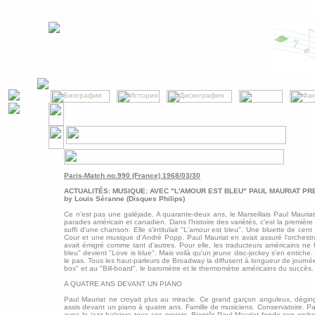
Paris-Match no.990 (France) 1968/03/30
ACTUALITÉS: MUSIQUE: AVEC "L'AMOUR EST BLEU" PAUL MAURIAT PR
by Louis Séranne (Disques Philips)
Ce n'est pas une galéjade. A quarante-deux ans, le Marseillais Paul Mauriat
parades américain et canadien. Dans l'histoire des variétés, c'est la première 
suffi d'une chanson. Elle s'intitulait "L'amour est bleu". Une bluette de ce
Cour et une musique d'André Popp. Paul Mauriat en avait assuré l'orchestra
avait émigré comme tant d'autres. Pour elle, les traducteurs américains ne 
bleu" devient "Love is blue". Mais voilà qu'un jeune disc-jockey s'en entiche
le pas. Tous les haut-parleurs de Broadway la diffusent à longueur de journée
box" et au "Bill-board", le baromètre et le thermomètre américains du succès.
A QUATRE ANS DEVANT UN PIANO
Paul Mauriat ne croyait plus au miracle. Ce grand garçon anguleux, déging
assis devant un piano à quatre ans. Famille de musiciens. Conservatoire. Pau
avec le jazz balaiera tous ces projets. Bientôt Paul Mauriat fonde son orchestr