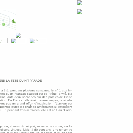
END LA TÊTE DU HIT-PARADE
 a été, pendant plusieurs semaines, le n° 1 aux hit-
fois qu'un Français s'assied sur ce "trône" envié. Il a
nt cinquante-deux secondes sur des paroles de Pierre
tion. En France, elle était passée inaperçue et elle
font pas un grand effort d'imagination. "L'amour est
. Bientôt toutes les chaînes américaines lui emboîtent
. Et, pendant trois semaines, elle est n° 1 au "Cash-
andé, cheveu fin et plat, moustache courte, on l'a
l sera virtuose. Mais, à dix-sept ans, une rencontre
e et lui fait visiter tous les cabarets et music-halls