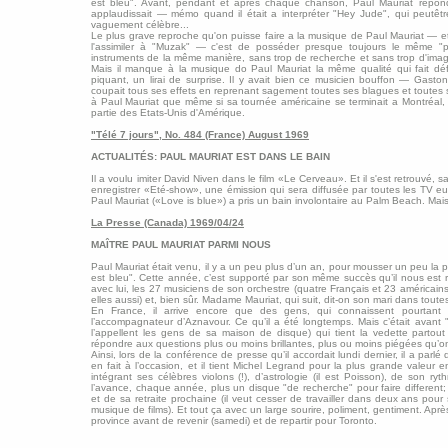
est bleu". Avant, pendant et après chaque chanson, Paul Mauriat répond
applaudissait — mémo quand il était a interpréter "Hey Jude", qui peutê
vaguement célèbre...
Le plus grave reproche qu'on puisse faire a la musique de Paul Mauriat — e
l'assimiler à "Muzak" — c'est de posséder presque toujours le même "pa
instruments de la même manière, sans trop de recherche et sans trop d'imagin
Mais il manque à la musique do Paul Mauriat la même qualité qui fait dé
piquant, un lirai de surprise. Il y avait bien ce musicien bouffon — Gasto
coupait tous ses effets en reprenant sagement toutes ses blagues et toutes se
à Paul Mauriat que même si sa tournée américaine se terminait a Montréal, cet
partie des Etats-Unis d'Amérique.
"Télé 7 jours", No. 484 (France) August 1969
ACTUALITÉS: PAUL MAURIAT EST DANS LE BAIN
Il a voulu imiter David Niven dans le film «Le Cerveau». Et il s'est retrouvé, 
enregistrer «Eté-show», une émission qui sera diffusée par toutes les TV e
Paul Mauriat («Love is blue») a pris un bain involontaire au Palm Beach. Mais
La Presse (Canada) 1969/04/24
MAÎTRE PAUL MAURIAT PARMI NOUS
Paul Mauriat était venu, il y a un peu plus d’un an, pour mousser un peu la 
est bleu". Cette année, c’est supporté par son même succès qu’il nous est reve
avec lui, les 27 musiciens de son orchestre (quatre Français et 23 américain
elles aussi) et, bien sûr. Madame Mauriat, qui suit, dit-on son mari dans tout
En France, il arrive encore que des gens, qui connaissent pourtant 
l’accompagnateur d’Aznavour. Ce qu’il a été longtemps. Mais c’était avant 
l’appellent les gens de sa maison de disque) qui tient la vedette partout
répondre aux questions plus ou moins brillantes, plus ou moins piégées qu’on
Ainsi, lors de la conférence de presse qu’il accordait lundi dernier, il a parlé
en fait à l’occasion, et il tient Michel Legrand pour la plus grande valeur 
intégrant ses célèbres violons (!), d’astrologie (il est Poisson), de son r
l’avance, chaque année, plus un disque "de recherche" pour faire different;
et de sa retraite prochaine (il veut cesser de travailler dans deux ans po
musique de films). Et tout ça avec un large sourire, poliment, gentiment. Après
province avant de revenir (samedi) et de repartir pour Toronto.