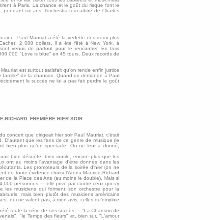
ttirent à Paris. La chance et le goût du risque font le
, pendant six ans, l'orchestra-teur attitré de Charles
éricaine. Paul Mauriat a été la vedette des deux plus
Cachet: 2 000 dollars. Il a été fêté à New York, à
sont venus de partout pour le rencontrer. En trois
00 000 "Love is blue" en 45 tours. Deux records de
Mauriat est surtout satisfait qu'on rende enfin justice
de famille" de la chanson. Quand on demande à Paul
Décidément le succès ne lui a pas fait perdre le goût
E-RICHARD. FREMIÈRE HIER SOIR
u concert que dirigeait hier soir Paul Mauriat, c'était
rd. D'autant que les fans de ce genre de musique (le
rit bien plus qu’un spectacle. On ne leur a donné,
rait bien désuète, bien inutile, encore plus que les
 eux ont au moins l'avantage d’être donnés dans les
xécutants. Les promoteurs de la soirée d'hier (on ne
ient de toute évidence choisi l’Arena Maurice-Richard
ier de la Place des Arts (au moins le double). Mais si
a 4,000 personnes — elle prive par contre ceux qui s'y
ue les musiciens qui forment son orchestre pour la
bituels, mais bien plutôt des musiciens américains
s, qui ne valent pas, à mon avis, celles qu'emploie
rprété toute la série de ses succès — "La Chanson de
enais", "le Temps des fleurs" et, bien sur, "L'amour