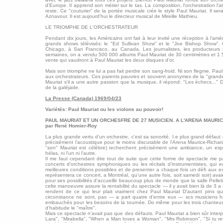
d'Europe. Il apprend son métier sur le tas. La composition, l'orchestration l'a
reste. Ce "couturier" de la portée musicale crée le style Paul Mauriat. Il sera
Aznavour. Il est aujourd'hui le directeur musical de Mireille Mathieu.
LE TRIOMPHE DE L'ORCHESTRATEUR
Pendant dix jours, les Américains ont fait à leur invité une réception à l'am
grands shows télévisés: le "Ed Sullivan Show" et le "Joe Bishop Show". 
Chicago, à San Francisco, au Canada. Les journalistes, les producteurs 
semaines, on a vendu 500 000 albums Paul Mauriat de 30 centimètres et 1 5
vente qui vaudront à Paul Mauriat les deux disques d'or.
Mais son triomphe ne lui a pas fait perdre son sang-froid. Ni son flegme. Paul 
aux orchestrateurs. Ces parents pauvres et souvent anonymes de la "gran
Mauriat s'il a une autre passion que la musique, il répond: "Les échecs..." 
de la galéjade.
La Presse (Canada) 1969/04/23
Variétés: Paul Mauriat ou les violons au pouvoir!
PAUL MAURIAT ET UN ORCHESFRE DE 27 MUSICIEN. A L'ARENA MAURIC
par René Homier-Roy
La plus grande vertu d'un orchestre, c'est sa sonorité. I.e plus grand défaut d
précisément l’acoustique pour le moins discutable de l'Arena Maurice-Richa
"son" Mauriat est célèbre) recherchent précisément une ambiance, un esp
hélas, ni l'un ni l'autre.
Il me faut cependant dire tout de suite que cette forme de spectacle me pa
concerts d'orchestres symphoniques ou les récitals d’instrumentistes, qui
meilleures conditions possibles et de presenter a chaque fois un défi aux e
représentera ce concert, a Montréal, qu’une autre fois, soit samedi soir) ava
pour ses possibilités d'accueillir beaucoup plus de monde que la salle Pellet
celte manoeuvre assure la rentabilité du spectacle — il y avait bien là de 3 
rendent de ce qui leur plait vraiment chez Paul Mauriat D'autant pins q
circonstance ne sont, pas — a part quatre d'entre eux — scs musiciens ha
embauchés pour les besoins de la tournée. Do même pour les trois chanteuse
d’habitude le "maître".
Mais ce spectacle n'avait pas que des défauts. Paul Mauriat a bien sûr inte
Lara", "Mirabella", "When a Man Ioves a Woman", "Mrs Robinson", "Si tu rev