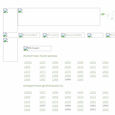
РЕПЕРТУАР ПОЛЯ МОРИА
1950е
1957
1958
1959
196
0
196
1
196
2
1966
196
7
196
8
19
69
197
0
197
1
197
2
197
6
197
7
197
8
19
79
198
0
198
1
198
2
19
86
198
7
198
8
19
89
199
0
199
1
199
2
1996
1997
1998
1999
2000
КОНЦЕРТНАЯ ДЕЯТЕЛЬНОСТЬ
1950e
195
7
195
8
19
59
196
0
196
1
196
2
196
6
196
7
196
8
196
9
197
0
197
1
197
2
197
6
197
7
197
8
19
79
198
0
198
1
198
2
19
86
1987
198
8
1989
199
0
1991
1992
19
96
19
97
19
98
1999
2000
2001
2002