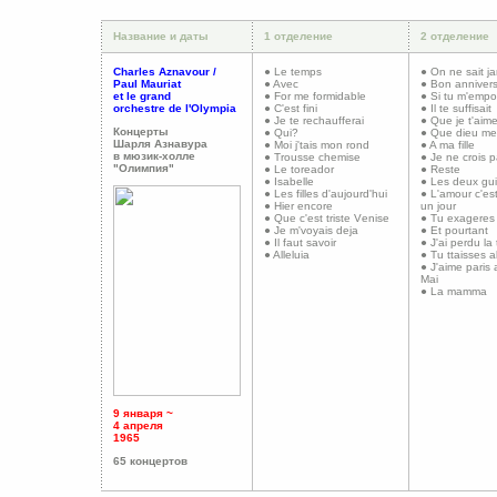
Название и даты
1 отделение
2
отделение
Charles Aznavour /
● Le temps
● On ne sait j
Paul Mauriat
● Avec
● Bon annivers
et le grand
● For me formidable
● Si tu m'empo
orchestre de l'Olympia
● C'est fini
● Il te suffisait
● Je te rechaufferai
● Que je t'aim
Концерты
● Qui?
● Que dieu me
Шарля Азнавура
● Moi j'tais mon rond
● A ma fille
в мюзик-холле
● Trousse chemise
● Je ne crois 
"Олимпия"
● Le toreador
● Reste
● Isabelle
● Les deux gui
● Les filles d'aujourd'hui
● L'amour c'e
● Hier encore
un jour
● Que c'est triste
V
enise
● Tu exageres
● Je m'voyais deja
● Et pourtant
● Il faut savoir
● J'ai perdu la 
● Alleluia
● Tu ttaisses al
● J'aime paris
Mai
● La mamma
9
января
~
4
апреля
19
65
65
концертов